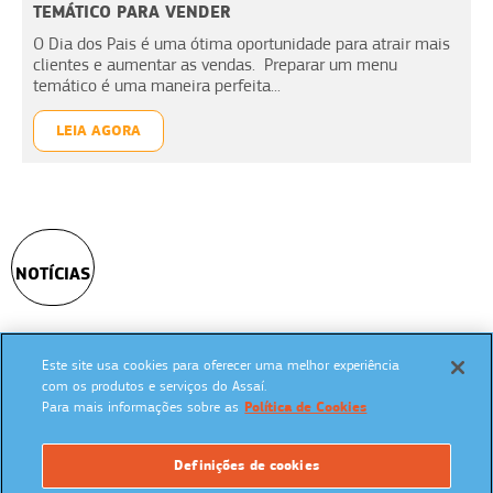
TEMÁTICO PARA VENDER
O Dia dos Pais é uma ótima oportunidade para atrair mais
clientes e aumentar as vendas. Preparar um menu
temático é uma maneira perfeita...
LEIA AGORA
NOTÍCIAS
Este site usa cookies para oferecer uma melhor experiência
SIGA NAS REDES SOCIAIS:
com os produtos e serviços do Assaí.
Para mais informações sobre as
Política de Cookies
Definições de cookies
UM PROGRAMA: