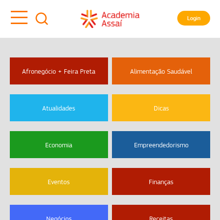
Login
Afronegócio + Feira Preta
Alimentação Saudável
Atualidades
Dicas
Economia
Empreendedorismo
Eventos
Finanças
Negócios
Receitas