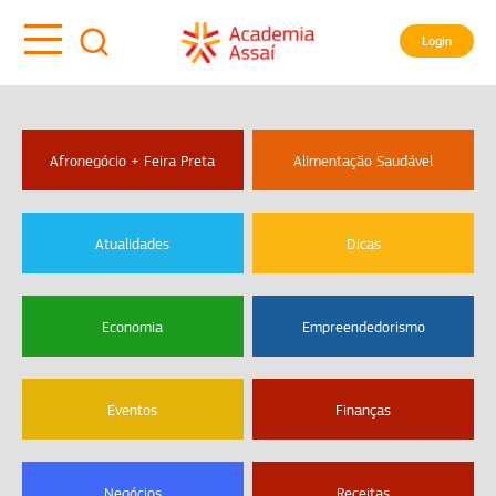
Login
Afronegócio + Feira Preta
Alimentação Saudável
Atualidades
Dicas
Economia
Empreendedorismo
Eventos
Finanças
Negócios
Receitas