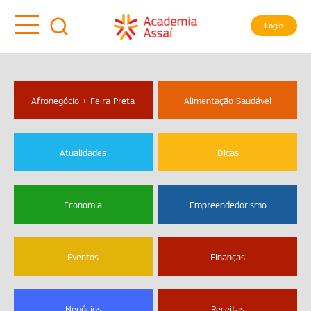
Login
Afronegócio + Feira Preta
Alimentação Saudável
Atualidades
Dicas
Economia
Empreendedorismo
Eventos
Finanças
Negócios
Receitas