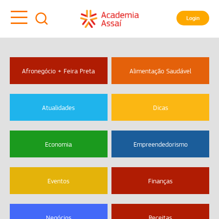
Login
Afronegócio + Feira Preta
Alimentação Saudável
Atualidades
Dicas
Economia
Empreendedorismo
Eventos
Finanças
Negócios
Receitas