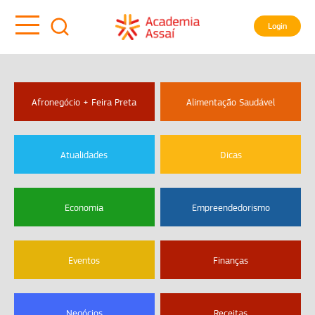
Login
Afronegócio + Feira Preta
Alimentação Saudável
Atualidades
Dicas
Economia
Empreendedorismo
Eventos
Finanças
Negócios
Receitas