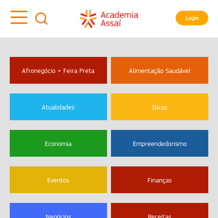
Login
Afronegócio + Feira Preta
Alimentação Saudável
Atualidades
Dicas
Economia
Empreendedorismo
Eventos
Finanças
Negócios
Receitas