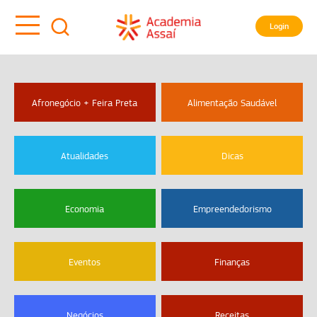
Login
Afronegócio + Feira Preta
Alimentação Saudável
Atualidades
Dicas
Economia
Empreendedorismo
Eventos
Finanças
Negócios
Receitas