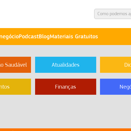
negócio
Podcast
Blog
Materiais Gratuitos
ão Saudável
Atualidades
Di
ntos
Finanças
Negó