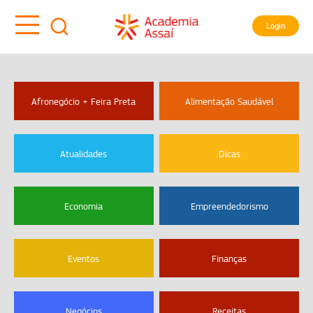
Login
Afronegócio + Feira Preta
Alimentação Saudável
Atualidades
Dicas
Economia
Empreendedorismo
Eventos
Finanças
Negócios
Receitas