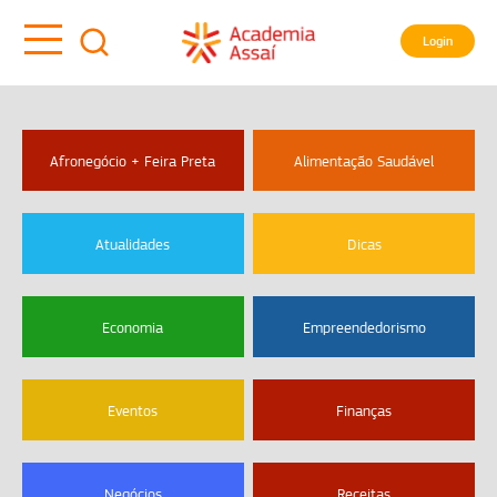
Login
Afronegócio + Feira Preta
Alimentação Saudável
Atualidades
Dicas
Economia
Empreendedorismo
Eventos
Finanças
Negócios
Receitas