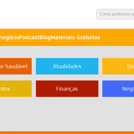
negócio
Podcast
Blog
Materiais Gratuitos
ão Saudável
Atualidades
Di
ntos
Finanças
Negó