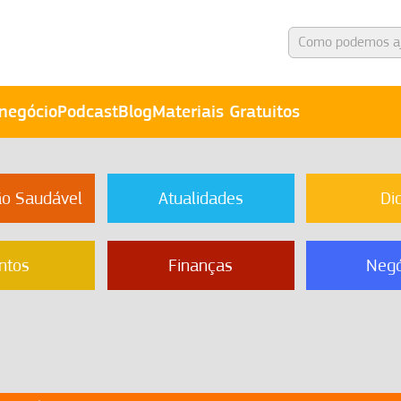
negócio
Podcast
Blog
Materiais Gratuitos
ão Saudável
Atualidades
Di
ntos
Finanças
Negó