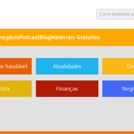
negócio
Podcast
Blog
Materiais Gratuitos
ão Saudável
Atualidades
Di
ntos
Finanças
Negó