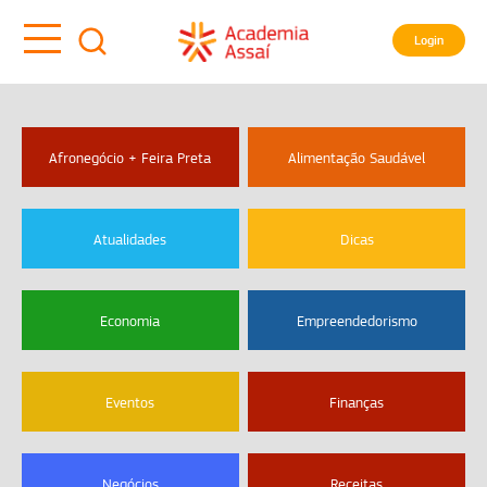
Login
Afronegócio + Feira Preta
Alimentação Saudável
Atualidades
Dicas
Economia
Empreendedorismo
Eventos
Finanças
Negócios
Receitas