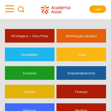
Login
Afronegócio + Feira Preta
Alimentação Saudável
Atualidades
Dicas
Economia
Empreendedorismo
Eventos
Finanças
Negócios
Receitas