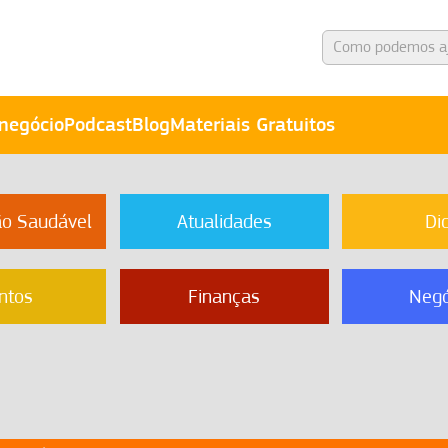
negócio
Podcast
Blog
Materiais Gratuitos
ão Saudável
Atualidades
Di
ntos
Finanças
Negó