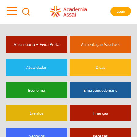
Login
Afronegócio + Feira Preta
Alimentação Saudável
Atualidades
Dicas
Economia
Empreendedorismo
Eventos
Finanças
Negócios
Receitas