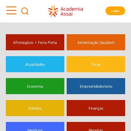
Login
Afronegócio + Feira Preta
Alimentação Saudável
Atualidades
Dicas
Economia
Empreendedorismo
Eventos
Finanças
Negócios
Receitas