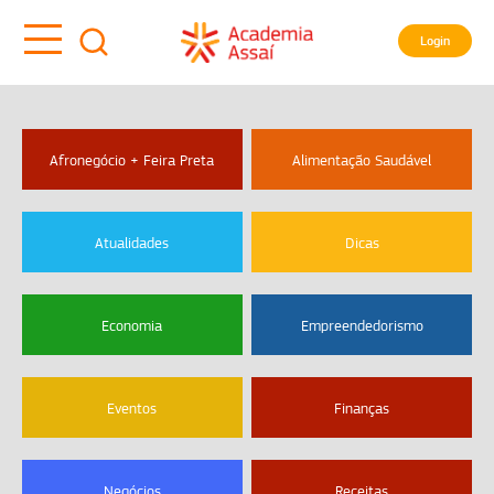
Login
Afronegócio + Feira Preta
Alimentação Saudável
Atualidades
Dicas
Economia
Empreendedorismo
Eventos
Finanças
Negócios
Receitas