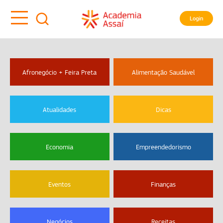
Login
Afronegócio + Feira Preta
Alimentação Saudável
Atualidades
Dicas
Economia
Empreendedorismo
Eventos
Finanças
Negócios
Receitas