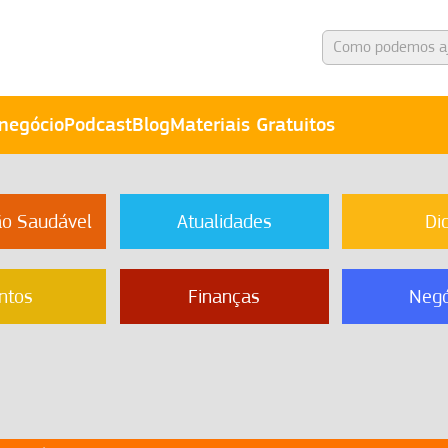
negócio
Podcast
Blog
Materiais Gratuitos
ão Saudável
Atualidades
Di
ntos
Finanças
Negó