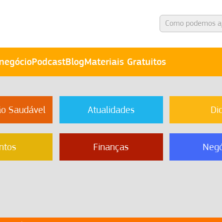
negócio
Podcast
Blog
Materiais Gratuitos
ão Saudável
Atualidades
Di
ntos
Finanças
Negó