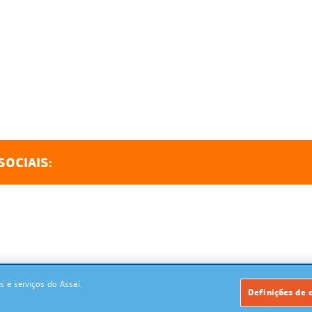
SOCIAIS:
 e serviços do Assaí.
Powered by: MegaMidia Group
Definições de 
Copyrights 2026. Todos os direitos reservados.