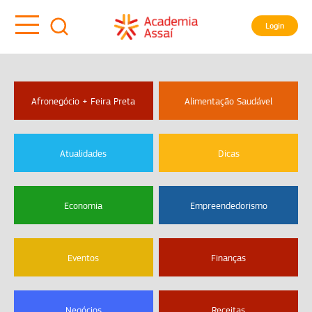
Login
Afronegócio + Feira Preta
Alimentação Saudável
Atualidades
Dicas
Economia
Empreendedorismo
Eventos
Finanças
Negócios
Receitas