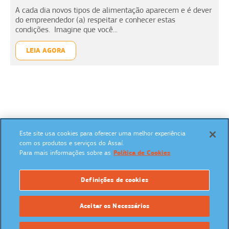
A cada dia novos tipos de alimentação aparecem e é dever
do empreendedor (a) respeitar e conhecer estas
condições. Imagine que você...
LEIA AGORA
Este site usa cookies para oferecer uma melhor experiência
SIGA NAS REDES SOCIAIS:
com os produtos e serviços do Assaí.
Para mais informações sobre as
Política de Cookies
Definições de cookies
UM PROGRAMA:
Aceitar os Necessários
Powered by: MegaMidia Group