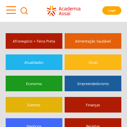
Login
Afronegócio + Feira Preta
Alimentação Saudável
Atualidades
Dicas
Economia
Empreendedorismo
Eventos
Finanças
Negócios
Receitas