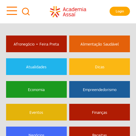
Login
Afronegócio + Feira Preta
Alimentação Saudável
Atualidades
Dicas
Economia
Empreendedorismo
Eventos
Finanças
Negócios
Receitas