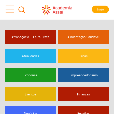
Login
Afronegócio + Feira Preta
Alimentação Saudável
Atualidades
Dicas
Economia
Empreendedorismo
Eventos
Finanças
Negócios
Receitas