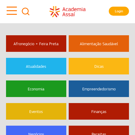
Login
Afronegócio + Feira Preta
Alimentação Saudável
Atualidades
Dicas
Economia
Empreendedorismo
Eventos
Finanças
Negócios
Receitas