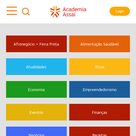
Login
Afronegócio + Feira Preta
Alimentação Saudável
Atualidades
Dicas
Economia
Empreendedorismo
Eventos
Finanças
Negócios
Receitas