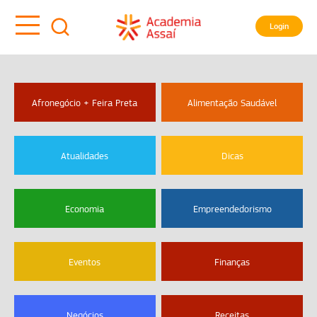
Login
Afronegócio + Feira Preta
Alimentação Saudável
Atualidades
Dicas
Economia
Empreendedorismo
Eventos
Finanças
Negócios
Receitas