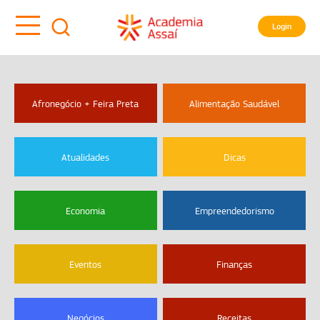
Login
Afronegócio + Feira Preta
Alimentação Saudável
Atualidades
Dicas
Economia
Empreendedorismo
Eventos
Finanças
Negócios
Receitas