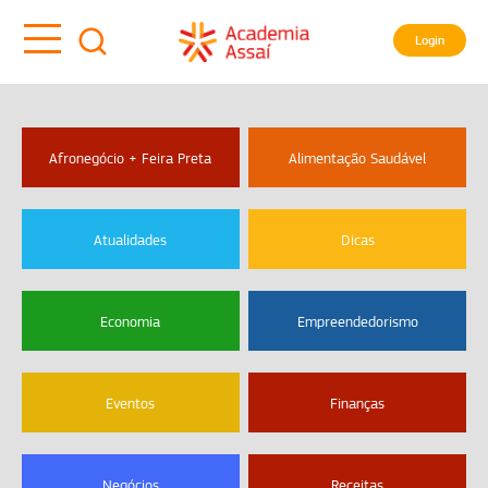
Login
Afronegócio + Feira Preta
Alimentação Saudável
Atualidades
Dicas
Economia
Empreendedorismo
Eventos
Finanças
Negócios
Receitas