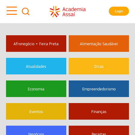
Login
Afronegócio + Feira Preta
Alimentação Saudável
Atualidades
Dicas
Economia
Empreendedorismo
Eventos
Finanças
Negócios
Receitas