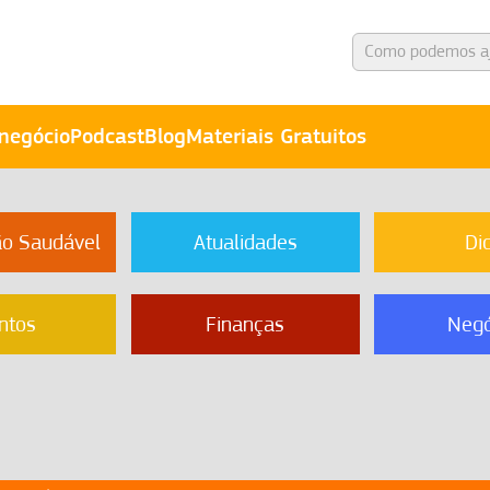
negócio
Podcast
Blog
Materiais Gratuitos
ão Saudável
Atualidades
Di
ntos
Finanças
Negó