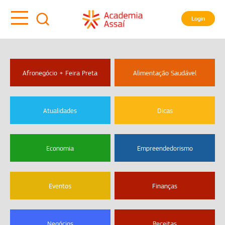
Login
Afronegócio + Feira Preta
Alimentação Saudável
Atualidades
Dicas
Economia
Empreendedorismo
Eventos
Finanças
Negócios
Receitas