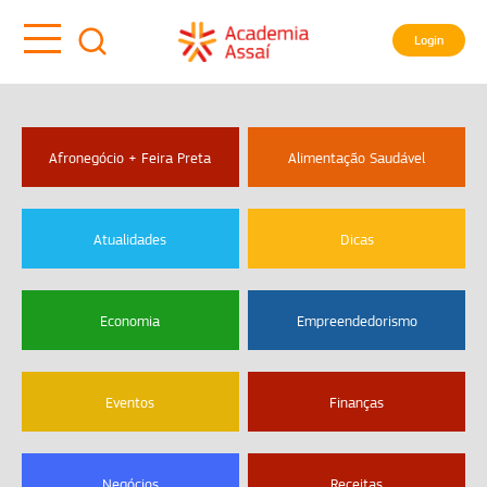
Login
Afronegócio + Feira Preta
Alimentação Saudável
Atualidades
Dicas
Economia
Empreendedorismo
Eventos
Finanças
Negócios
Receitas