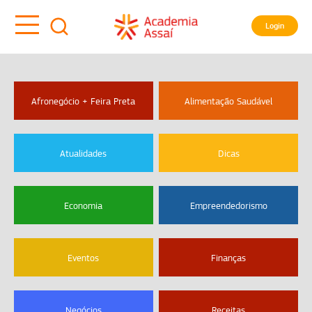
Login
Afronegócio + Feira Preta
Alimentação Saudável
Atualidades
Dicas
Economia
Empreendedorismo
Eventos
Finanças
Negócios
Receitas