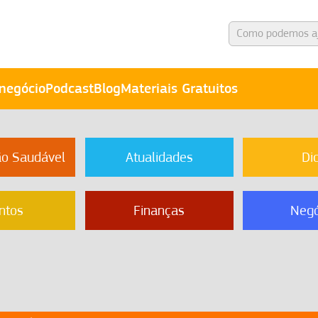
negócio
Podcast
Blog
Materiais Gratuitos
ão Saudável
Atualidades
Di
ntos
Finanças
Negó