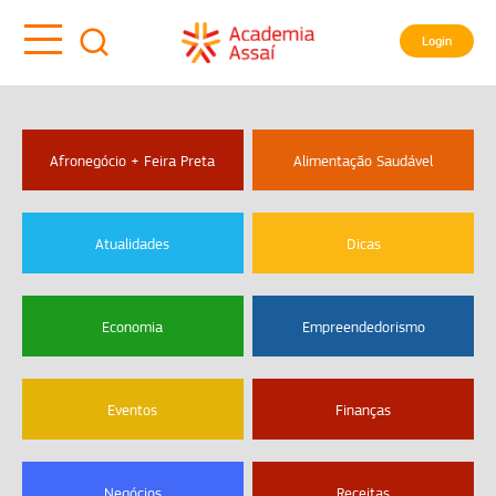
Login
Afronegócio + Feira Preta
Alimentação Saudável
Atualidades
Dicas
Economia
Empreendedorismo
Eventos
Finanças
Negócios
Receitas