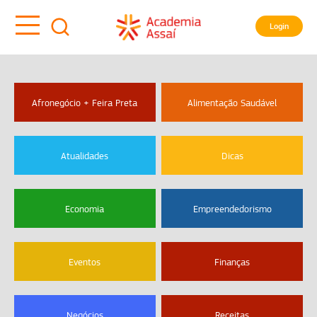
Login
Afronegócio + Feira Preta
Alimentação Saudável
Atualidades
Dicas
Economia
Empreendedorismo
Eventos
Finanças
Negócios
Receitas