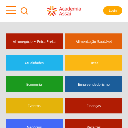
Login
Afronegócio + Feira Preta
Alimentação Saudável
Atualidades
Dicas
Economia
Empreendedorismo
Eventos
Finanças
Negócios
Receitas