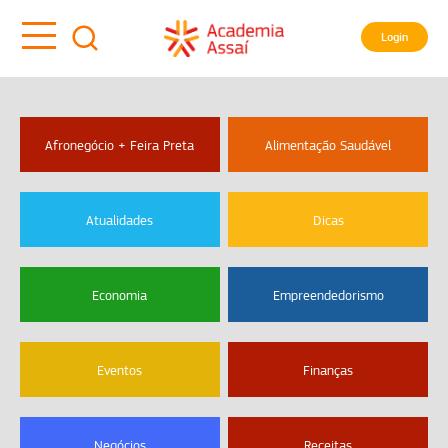
Login
Afronegócio + Feira Preta
Alimentação Saudável
Atualidades
Dicas
Economia
Empreendedorismo
Eventos
Finanças
Negócios
Receitas