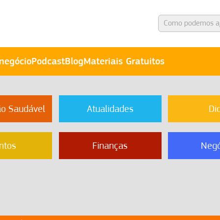
negócio
Podcast
Blog
Materiais Gratuitos
ão Saudável
Atualidades
Di
ntos
Finanças
Negó