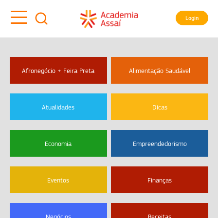
Login
Afronegócio + Feira Preta
Alimentação Saudável
Atualidades
Dicas
Economia
Empreendedorismo
Eventos
Finanças
Negócios
Receitas