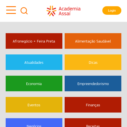
Login
Afronegócio + Feira Preta
Alimentação Saudável
Atualidades
Dicas
Economia
Empreendedorismo
Eventos
Finanças
Negócios
Receitas