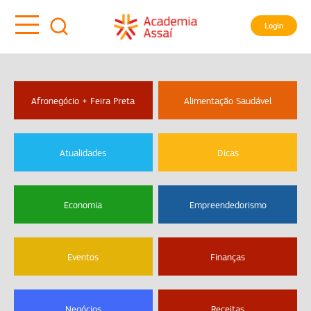
Login
Afronegócio + Feira Preta
Alimentação Saudável
Atualidades
Dicas
Economia
Empreendedorismo
Eventos
Finanças
Negócios
Receitas