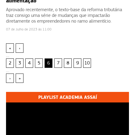
alimentação
Aprovado recentemente, o texto-base da reforma tributária
traz consigo uma série de mudanças que impactarão
diretamente os empreendedores no ramo alimentício.
07 de Julho de 2023 às 11:00
«
‹
…
2
3
4
5
6
7
8
9
10
…
›
»
PLAYLIST ACADEMIA ASSAÍ