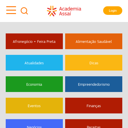
Login
Afronegócio + Feira Preta
Alimentação Saudável
Atualidades
Dicas
Economia
Empreendedorismo
Eventos
Finanças
Negócios
Receitas