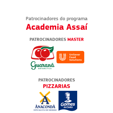
Patrocinadores do programa
Academia Assaí
PATROCINADORES
MASTER
PATROCINADORES
PATROC
PIZZARIAS
BARES E L