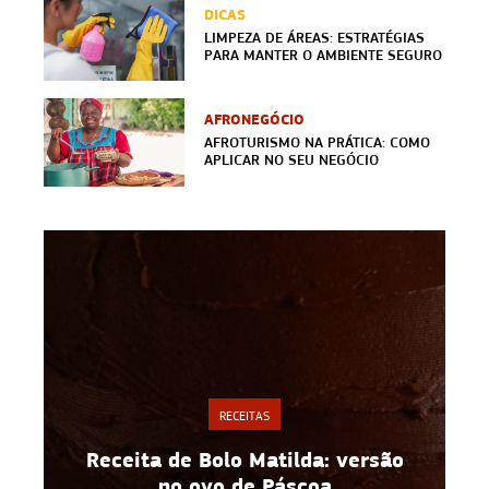
DICAS
LIMPEZA DE ÁREAS: ESTRATÉGIAS
PARA MANTER O AMBIENTE SEGURO
AFRONEGÓCIO
AFROTURISMO NA PRÁTICA: COMO
APLICAR NO SEU NEGÓCIO
RECEITAS
Receita de Bolo Matilda: versão
Espaguet
no ovo de Páscoa
fácil e