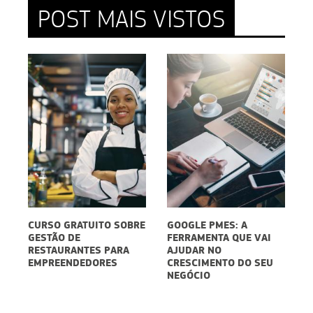
POST MAIS VISTOS
CURSO GRATUITO SOBRE
GOOGLE PMES: A
E
GESTÃO DE
FERRAMENTA QUE VAI
D
5
RESTAURANTES PARA
AJUDAR NO
S
EMPREENDEDORES
CRESCIMENTO DO SEU
P
NEGÓCIO
D