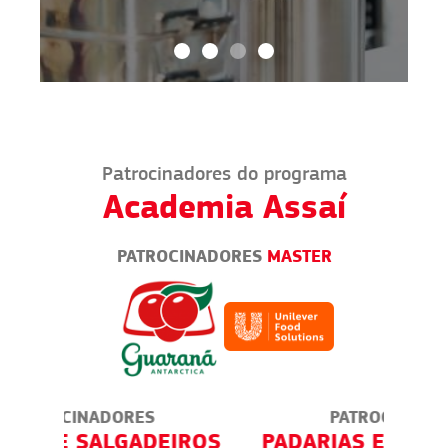
Patrocinadores do programa
Academia Assaí
PATROCINADORES
MASTER
PATROCINADORES
IROS
PADARIAS E CONFEITARIAS
EMP